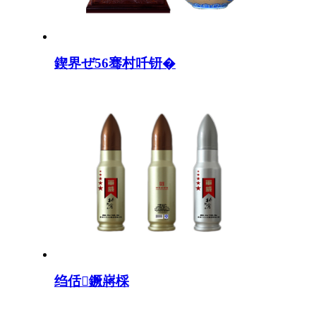
鍥界ぜ56骞村吀钘�
绉佸鐝嶈棌