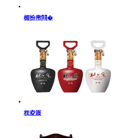
楣扮帇閰�
杈夌厡