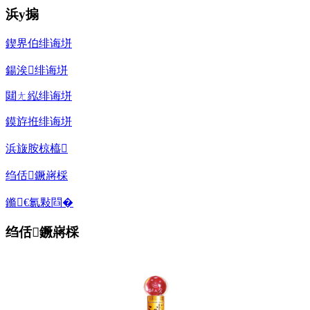
浜у搧
鍥界伯绯诲垪
鍚涘绯诲垪
閮ㄤ紭绯诲垪
鏌斿拰绯诲垪
浜旇胺椋橀
绉佸鐝嶈棌
鏅€氱敤閰�
绉佸鐝嶈棌