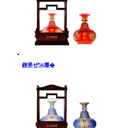
鍥界ぜ56骞�