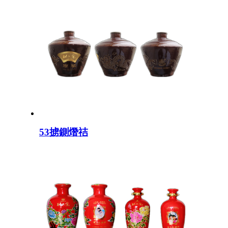
53掳鍘熸祮