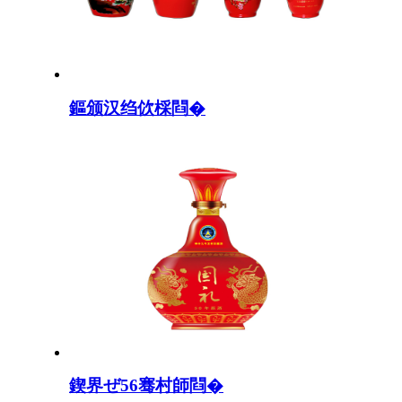
鏂颁汉绉佽棌閰�
鍥界ぜ56骞村師閰�