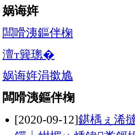
娲诲姩
闆嗗洟鏂伴椈
澶т簨璁�
娲诲姩涓撳尯
闆嗗洟鏂伴椈
[2020-09-12]
鍖楀ぇ浠