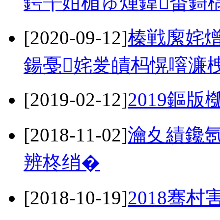
鍔╁姏楣ゅ煄鍏畨鎶
[2020-09-12]
榛戦緳姹熷
鍚戞姹夎皟杩愰噾濂
[2019-02-12]
2019鏂
[2018-11-02]
瀹夊績鑱氬
辨柊绡�
[2018-10-19]
2018骞