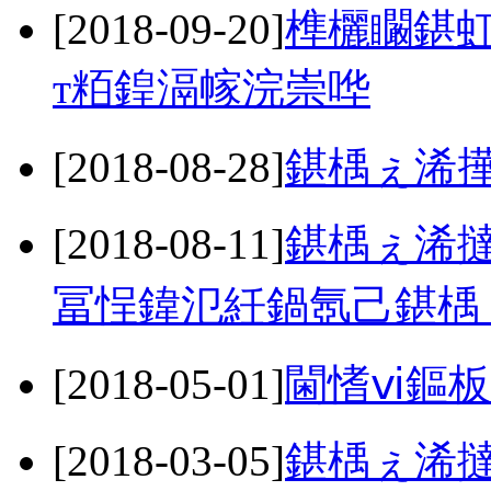
[2018-09-20]
榫欐矙鍖虹
т粨鍠滆幏浣崇哗
[2018-08-28]
鍖楀ぇ浠
[2018-08-11]
鍖楀ぇ浠
冨悜鍏氾紝鍋氬己鍖楀
[2018-05-01]
閫愭ⅵ鏂板
[2018-03-05]
鍖楀ぇ浠