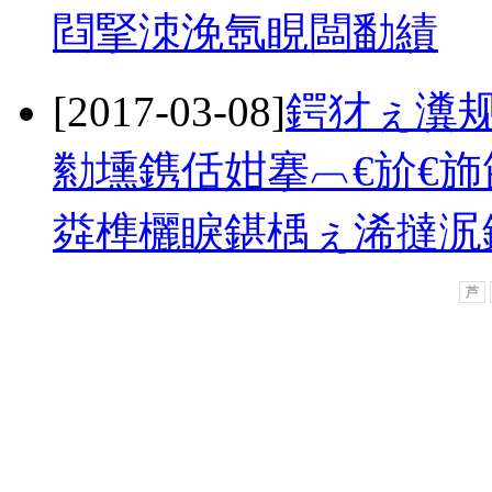
閰掔洓浼氬睍闆勫績
[2017-03-08]
鍔犲ぇ瀵规
勬壎鎸佸姏搴︹€斺€斾
粦榫欐睙鍖楀ぇ浠撻泦
芦