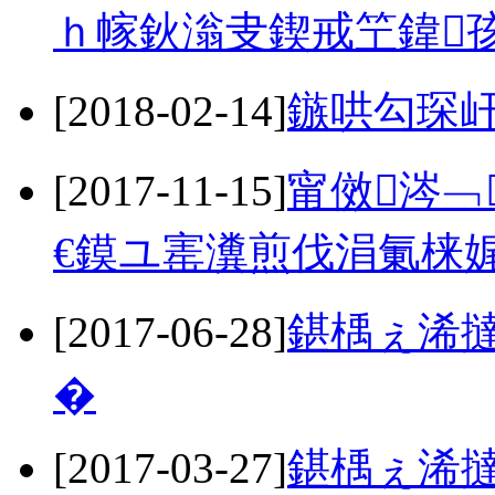
ｈ幏鈥滃叏鍥戒笁鍏
[2018-02-14]
鏃哄勾琛屽
[2017-11-15]
甯傚涔﹁
€鏌ユ寚瀵煎伐涓氭梾
[2017-06-28]
鍖楀ぇ浠撻
�
[2017-03-27]
鍖楀ぇ浠